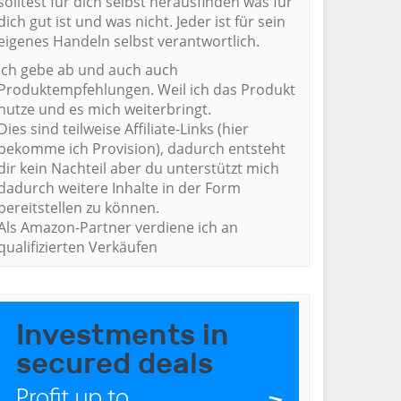
solltest für dich selbst herausfinden was für
dich gut ist und was nicht. Jeder ist für sein
eigenes Handeln selbst verantwortlich.
Ich gebe ab und auch auch
Produktempfehlungen. Weil ich das Produkt
nutze und es mich weiterbringt.
Dies sind teilweise Affiliate-Links (hier
bekomme ich Provision), dadurch entsteht
dir kein Nachteil aber du unterstützt mich
dadurch weitere Inhalte in der Form
bereitstellen zu können.
Als Amazon-Partner verdiene ich an
qualifizierten Verkäufen