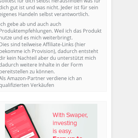
solltest für dich selbst herausfinden was für
dich gut ist und was nicht. Jeder ist für sein
eigenes Handeln selbst verantwortlich.
Ich gebe ab und auch auch
Produktempfehlungen. Weil ich das Produkt
nutze und es mich weiterbringt.
Dies sind teilweise Affiliate-Links (hier
bekomme ich Provision), dadurch entsteht
dir kein Nachteil aber du unterstützt mich
dadurch weitere Inhalte in der Form
bereitstellen zu können.
Als Amazon-Partner verdiene ich an
qualifizierten Verkäufen