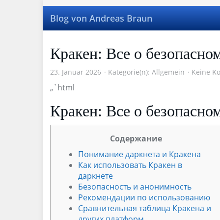
Skip
to
Blog von Andreas Braun
main
content
Кракен: Все о безопасном
23. Januar 2026
Kategorie(n):
Allgemein
Keine K
„`html
Кракен: Все о безопасном
Содержание
Понимание даркнета и Кракена
Как использовать Кракен в
даркнете
Безопасность и анонимность
Рекомендации по использованию
Сравнительная таблица Кракена и
других платформ