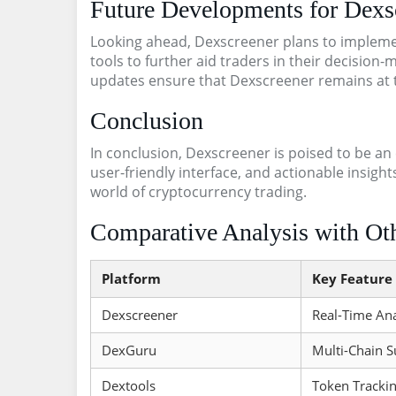
Future Developments for Dexs
Looking ahead, Dexscreener plans to implement
tools to further aid traders in their decisi
updates ensure that Dexscreener remains at th
Conclusion
In conclusion, Dexscreener is poised to be an e
user-friendly interface, and actionable insight
world of cryptocurrency trading.
Comparative Analysis with O
Platform
Key Feature
Dexscreener
Real-Time Ana
DexGuru
Multi-Chain 
Dextools
Token Tracki