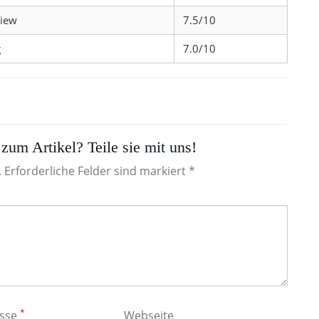
view
7.5/10
g
7.0/10
zum Artikel? Teile sie mit uns!
. Erforderliche Felder sind markiert *
*
esse
Webseite