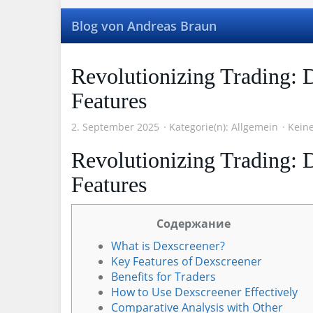
Skip
to
Blog von Andreas Braun
main
content
Revolutionizing Trading: 
Features
2. September 2025
Kategorie(n):
Allgemein
Kein
Revolutionizing Trading: 
Features
Содержание
What is Dexscreener?
Key Features of Dexscreener
Benefits for Traders
How to Use Dexscreener Effectively
Comparative Analysis with Other