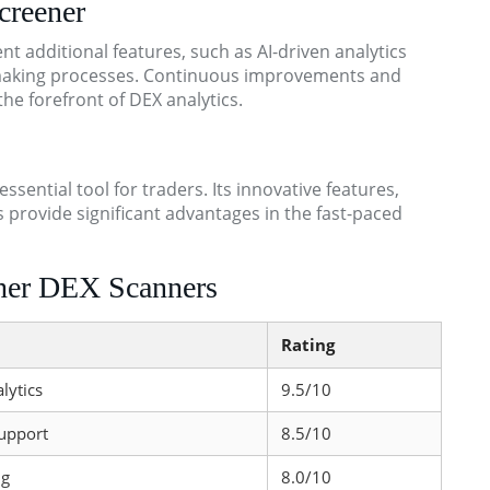
creener
 additional features, such as AI-driven analytics
on-making processes. Continuous improvements and
e forefront of DEX analytics.
ssential tool for traders. Its innovative features,
s provide significant advantages in the fast-paced
ther DEX Scanners
Rating
lytics
9.5/10
Support
8.5/10
ng
8.0/10